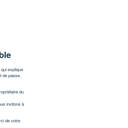
ble
qui explique
ot de passe,
opriétaire du
ous invitons à
ci de votre