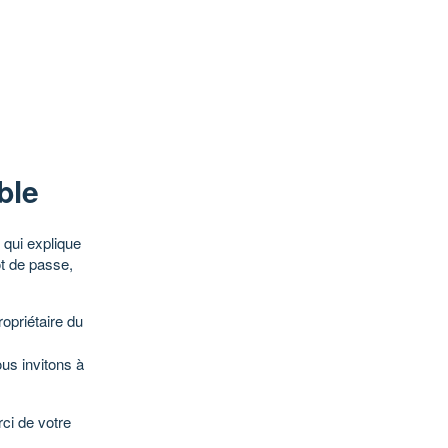
ble
qui explique
ot de passe,
opriétaire du
ous invitons à
ci de votre