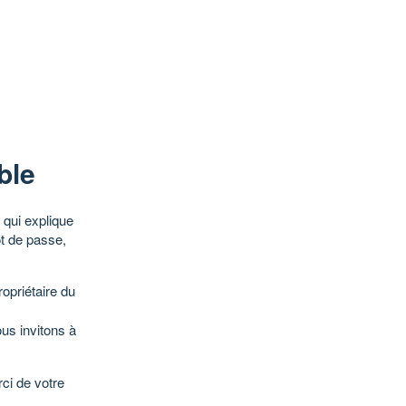
ble
qui explique
ot de passe,
opriétaire du
ous invitons à
ci de votre