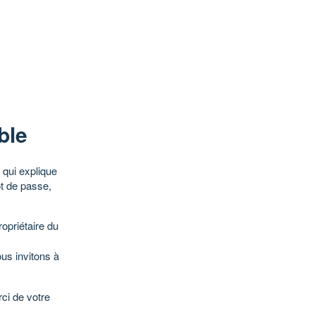
ble
qui explique
ot de passe,
opriétaire du
ous invitons à
ci de votre