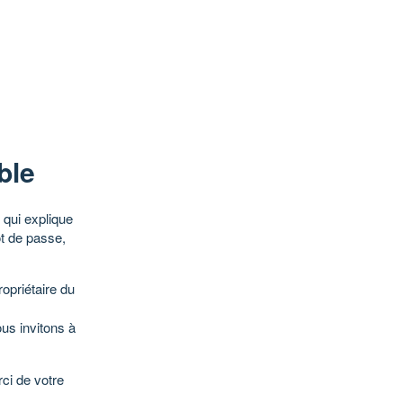
ble
qui explique
ot de passe,
opriétaire du
ous invitons à
ci de votre