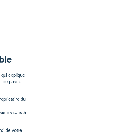
ble
qui explique
ot de passe,
opriétaire du
ous invitons à
ci de votre