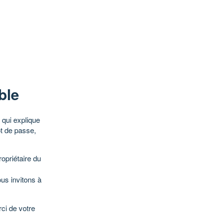
ble
qui explique
ot de passe,
opriétaire du
ous invitons à
ci de votre