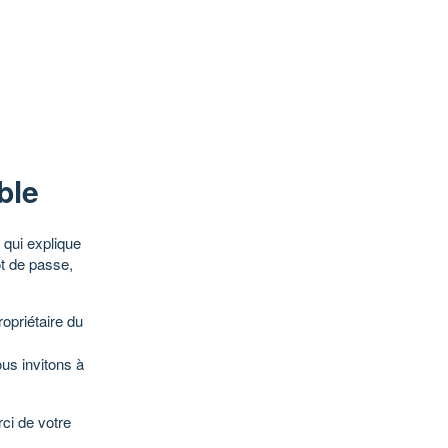
ble
qui explique
ot de passe,
opriétaire du
ous invitons à
ci de votre