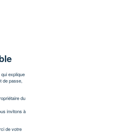
ble
qui explique
ot de passe,
opriétaire du
ous invitons à
ci de votre