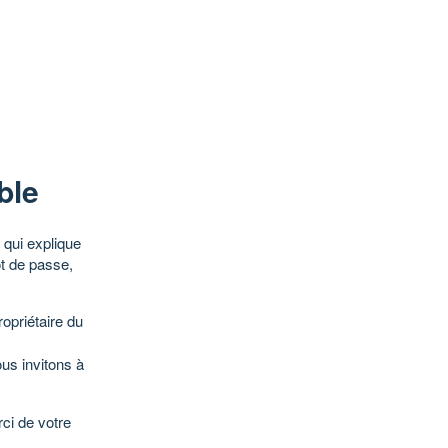
ble
qui explique
ot de passe,
opriétaire du
ous invitons à
ci de votre