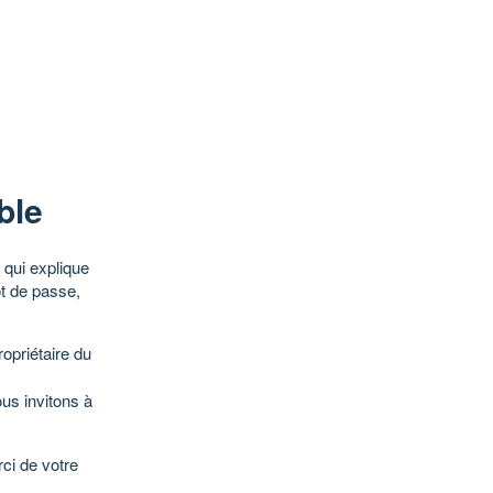
ble
qui explique
ot de passe,
opriétaire du
ous invitons à
ci de votre