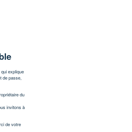
ble
qui explique
ot de passe,
opriétaire du
ous invitons à
ci de votre