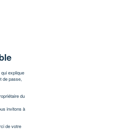
ble
qui explique
ot de passe,
opriétaire du
ous invitons à
ci de votre