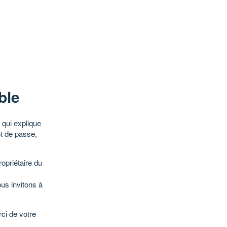
ble
qui explique
ot de passe,
opriétaire du
ous invitons à
ci de votre