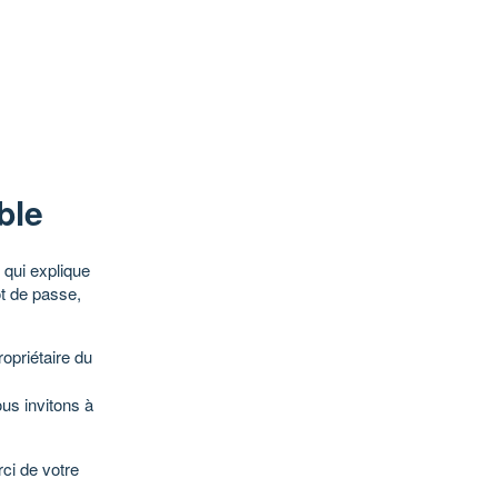
ble
qui explique
ot de passe,
opriétaire du
ous invitons à
ci de votre