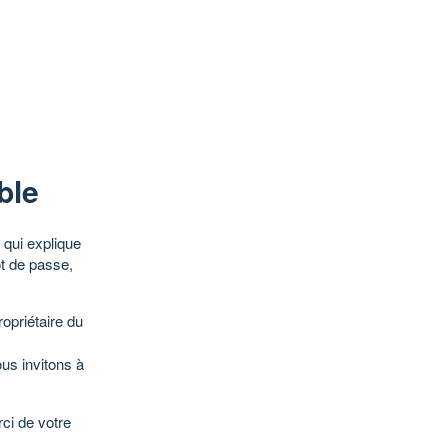
ble
qui explique
ot de passe,
opriétaire du
ous invitons à
ci de votre