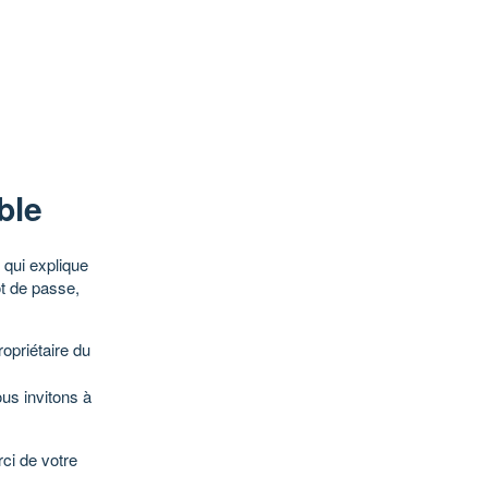
ble
qui explique
ot de passe,
opriétaire du
ous invitons à
ci de votre