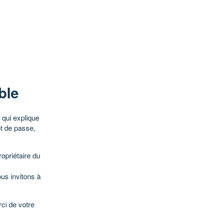
ble
qui explique
ot de passe,
opriétaire du
ous invitons à
ci de votre