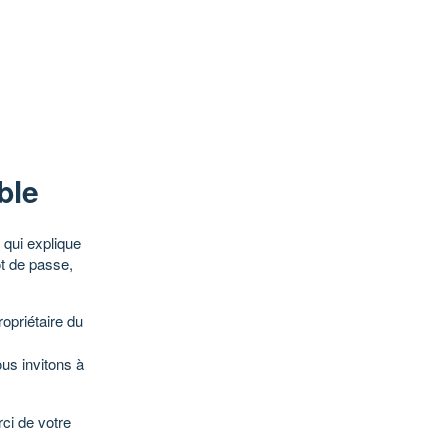
ble
qui explique
ot de passe,
opriétaire du
ous invitons à
ci de votre