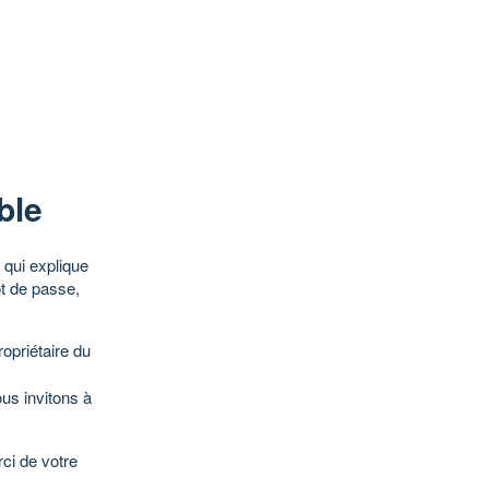
ble
qui explique
ot de passe,
opriétaire du
ous invitons à
ci de votre