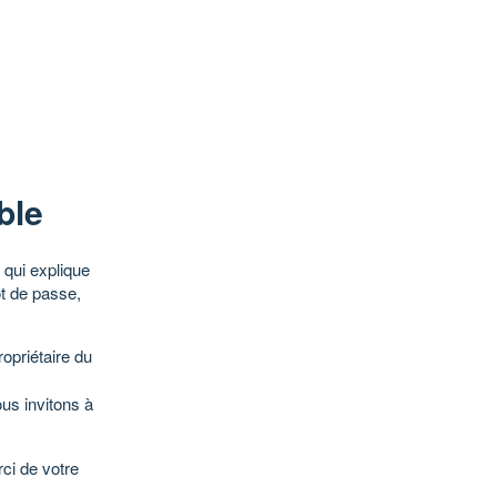
ble
qui explique
ot de passe,
opriétaire du
ous invitons à
ci de votre