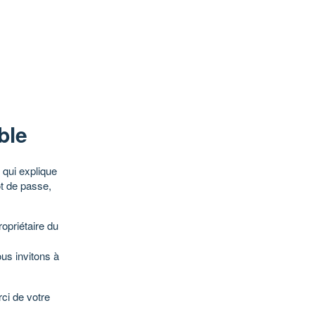
ble
qui explique
ot de passe,
opriétaire du
ous invitons à
ci de votre