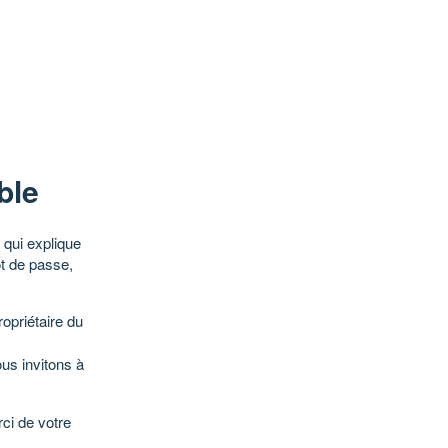
ble
qui explique
ot de passe,
opriétaire du
ous invitons à
ci de votre