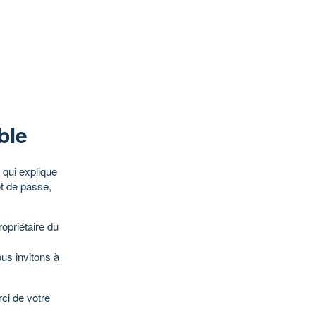
ble
qui explique
ot de passe,
opriétaire du
ous invitons à
ci de votre